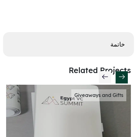
خاتمة
Related Projects
Giveaways and Gifts