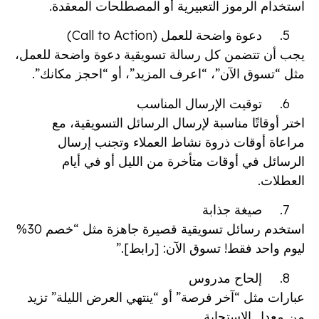
استخدام الرموز التعبيرية أو المصطلحات المعقدة.
دعوة واضحة للعمل (Call to Action)
يجب أن تتضمن كل رسالة تسويقية دعوة واضحة للعمل،
مثل “تسوق الآن”، “اعرف المزيد”، أو “احجز مكانك”.
توقيت الإرسال المناسب
اختر أوقاتًا مناسبة لإرسال الرسائل التسويقية، مع
مراعاة أوقات ذروة نشاط العملاء وتجنب إرسال
الرسائل في أوقات متأخرة من الليل أو في أيام
العطلات.
صيغة جذابة
استخدم رسائل تسويقية قصيرة جاهزة مثل “خصم 30%
ليوم واحد فقط! تسوق الآن: [رابط].”
إلحاح مدروس
عبارات مثل “آخر فرصة” أو “ينتهي العرض الليلة” تزيد
من معدل الاستجابة.