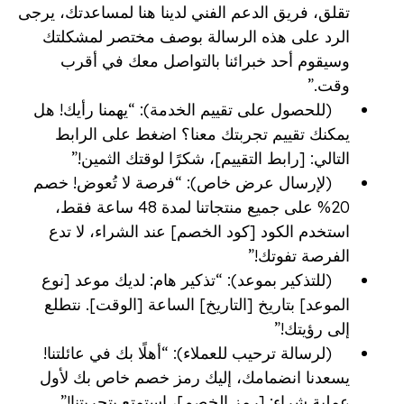
تقلق، فريق الدعم الفني لدينا هنا لمساعدتك، يرجى
الرد على هذه الرسالة بوصف مختصر لمشكلتك
وسيقوم أحد خبرائنا بالتواصل معك في أقرب
وقت.”
(للحصول على تقييم الخدمة): “يهمنا رأيك! هل
يمكنك تقييم تجربتك معنا؟ اضغط على الرابط
التالي: [رابط التقييم]، شكرًا لوقتك الثمين!”
(لإرسال عرض خاص): “فرصة لا تُعوض! خصم
20% على جميع منتجاتنا لمدة 48 ساعة فقط،
استخدم الكود [كود الخصم] عند الشراء، لا تدع
الفرصة تفوتك!”
(للتذكير بموعد): “تذكير هام: لديك موعد [نوع
الموعد] بتاريخ [التاريخ] الساعة [الوقت]. نتطلع
إلى رؤيتك!”
(لرسالة ترحيب للعملاء): “أهلًا بك في عائلتنا!
يسعدنا انضمامك، إليك رمز خصم خاص بك لأول
عملية شراء: [رمز الخصم]، استمتع بتجربتنا!”