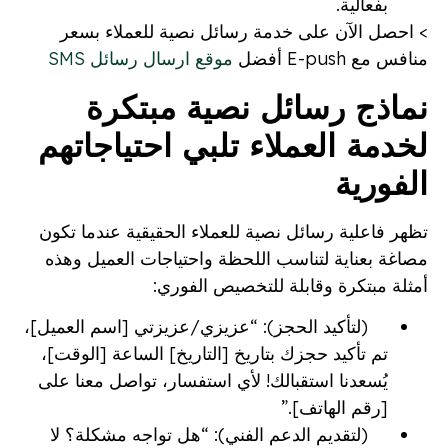
بفعالية.
> احصل الآن على خدمة رسائل نصية للعملاء بسعر
منافس مع E-push أفضل
موقع ارسال رسائل SMS
نماذج رسائل نصية مبتكرة
لخدمة العملاء تلبي احتياجاتهم
الفورية
تظهر فاعلية رسائل نصية للعملاء الحقيقية عندما تكون
مصاغة بعناية لتناسب اللحظة واحتياجات العميل وهذه
أمثلة مبتكرة وقابلة للتخصيص الفوري:
(لتأكيد الحجز): “عزيزي/عزيزتي [اسم العميل]،
تم تأكيد حجزك بتاريخ [التاريخ] الساعة [الوقت]،
يُسعدنا استقبالك! لأي استفسار، تواصل معنا على
[رقم الهاتف].”
(لتقديم الدعم الفني): “هل تواجه مشكلة؟ لا