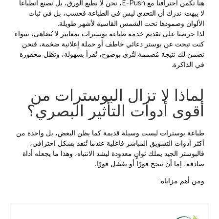
هنا تكمن احترافنا مع E-Push، نحن لا نطبع الورق، بل نصنع انطباعاً
لا يبهت. ندرك أن التحدي ليس في الطباعة فحسب، بل في ثبات
الألوان وصمودها تحت الشمس القاسية لأشهر طويلة..
لذا حرصنا على تقديم خدمة طباعة بوسترات بمعايير لا تُضاهى، سواء
كنت تبحث عن بوستر دعائي خاطف أو حملة إعلانية ضخمة، فنحن
نضمن لك نتيجة مُصممة لتُرى بوضوح، تُقرأ بسهولة، وتظل محفورة
في الذاكرة.
لماذا لا تزال البوسترات من
أقوى أدوات التأثير البصري؟
طباعة بوسترات ليست وسيلة قديمة كما يظن البعض، بل واحدة من
أكثر أدوات التسويق المباشر فاعلية عندما تُنفذ بشكل احترافي،
فالبوستر الجيد يملك ثوانٍ معدودة ليشد الانتباه، وهذا ما يجعله أداة
صادقة، إما أن ينجح فورًا أو يفشل فورًا.
ومن أهم مزاياه: