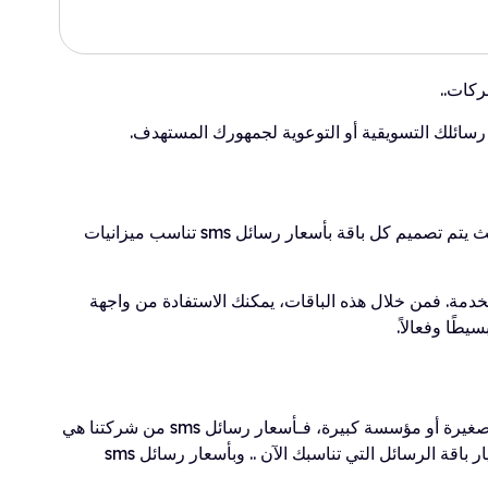
 رسائلك التسويقية أو التوعوية لجمهورك المستهدف.
أحد أبرز مميزات هذه الباقات هو المرونة في اختيار عدد الرسائل الذي يناسبك، سواء كنت تحتاج إلى 10,000 رسالة أو 100,000 رسالة، حيث يتم تصميم كل باقة بأسعار رسائل sms تناسب ميزانيات
 مع الحفاظ على جودة الخدمة. فمن خلال هذه الباقات، يمكنك الاستفادة من واجهة
طًا وفعالاً.
باختيارك لاحد باقات الرسائل النصية من E-Push، ستضمن الحصول على خدمات متميزة تلبي احتياجاتك التجارية، سواء كنت صاحب شركة صغيرة أو مؤسسة كبيرة، فـأسعار رسائل sms من شركتنا هي
الخيار الأمثل لكل من يبحث عن الجمع بين الكفاءة الاقتصادية والجودة العالية و خدمة العملاء المميزة و الدعم الفني السريع، لا تتردد في اختيار باقة الرسائل التي تناسبك الآن .. وبأسعار رسائل sms