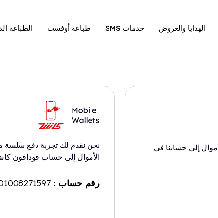
الهدايا والعروض
خدمات SMS
طباعة أوفست
الطباعة الد
نحن نقدم لك تجربة دفع سلسة م
أموال إلى حسابنا في
الأموال إلى حساب فودافون كاش ا
رقم حساب :
01008271597